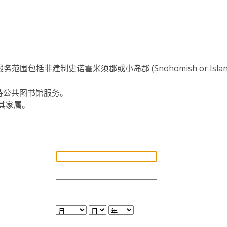
包括非建制史诺霍米须郡或小岛郡 (Snohomish or Island c
持公共图书馆服务。
及其家属。