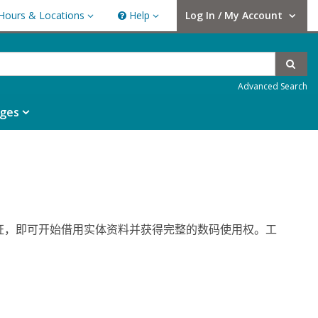
Hours & Locations
Help
Log In / My Account
rs & Locations
Help
User Log In / My Account.
Sear
Advanced Search
ges
证，即可开始借用实体资料并获得完整的数码使用权。工