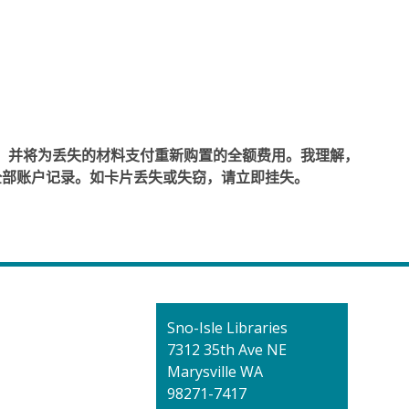
材料，并将为丢失的材料支付重新购置的全额费用。我理解，
全部账户记录。如卡片丢失或失窃，请立即挂失。
Contact
Sno-Isle Libraries
the
7312 35th Ave NE
Library
Marysville WA
98271-7417