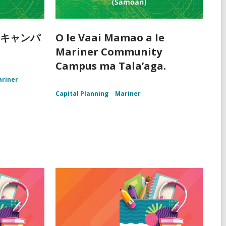
ィキャンパ
O le Vaai Mamao a le
Mariner Community
Campus ma Tala’aga.
riner
Capital Planning
Mariner