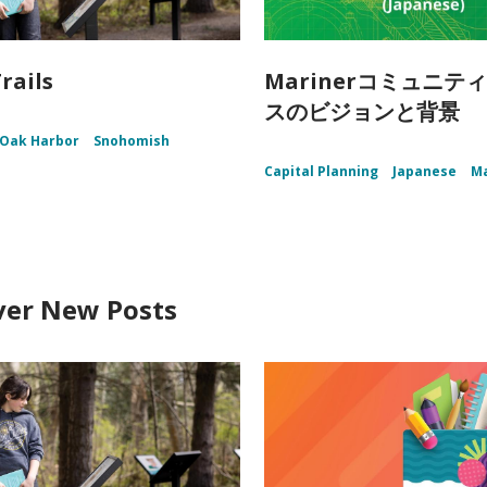
rails
Marinerコミュニテ
スのビジョンと背景
Oak Harbor
Snohomish
Capital Planning
Japanese
Ma
ver New Posts