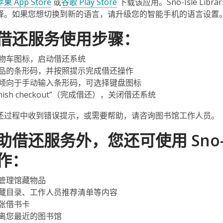
苹果 App Store
或
谷歌 Play Store
下载该应用。Sno-Isle L
择。如果您想切换到新的语言，请升级您的智能手机的语言设置
借还服务使用步骤：
物车图标，启动借还系统
品的条形码，并按照提示完成借还操作
倾向于手动输入条形码，可选择键盘图标
inish checkout”（完成借还），关闭借还系统
还过程中收到错误提示，或需要帮助，请咨询图书馆工作人员。
助借还服务外，您还可使用 Sno-
作：
管理馆藏物品
藏目录、工作人员推荐清单等内容
张借书卡
离您最近的图书馆