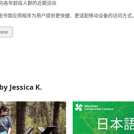
向各年龄段人群的近期活动
Isle 图书馆应用程序为用户提供更快捷、更适配移动设备的访问
w
nese
ds
y Jessica K.