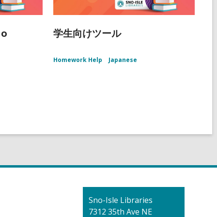
ño
学生向けツール
Homework Help
Japanese
Contact
Sno-Isle Libraries
the
7312 35th Ave NE