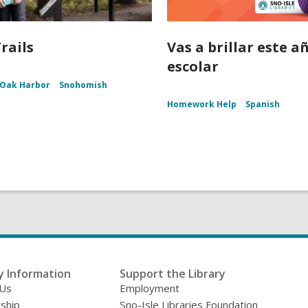
rails
Vas a brillar este a
escolar
Oak Harbor
Snohomish
Homework Help
Spanish
y Information
Support the Library
 Us
Employment
ship
Sno-Isle Libraries Foundation