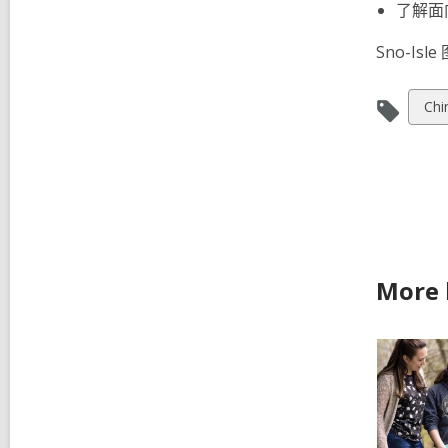
了解面
Sno-
Vie
Chi
all
car
in
More b