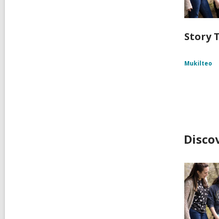
Story T
Mukilteo
Disco