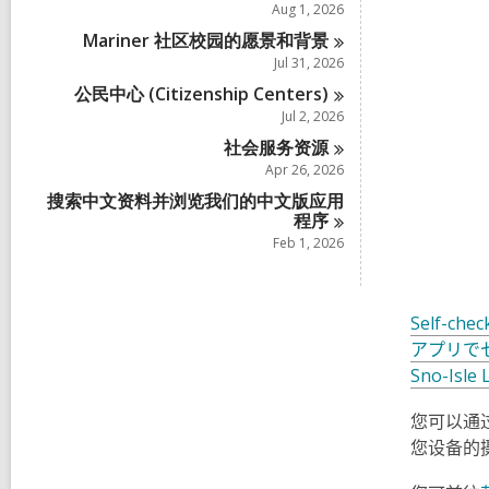
Aug 1, 2026
Mariner 社区校园的愿景和背
景
Jul 31, 2026
公民中心 (Citizenship
Centers)
Jul 2, 2026
社会服务资
源
Apr 26, 2026
搜索中文资料并浏览我们的中文版应用
程
序
Feb 1, 2026
Self-chec
アプリで
Sno-Isle 
您可以通
您设备的