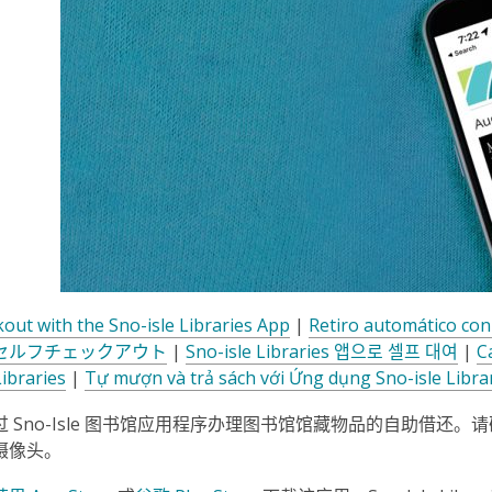
kout with the Sno-isle Libraries App
|
Retiro automático con 
セルフチェックアウト
|
Sno-isle Libraries 앱으로 셀프 대여
|
С
Libraries
|
Tự mượn và trả sách với Ứng dụng Sno-isle Libra
过 Sno-Isle 图书馆应用程序办理图书馆馆藏物品的自助借
摄像头。