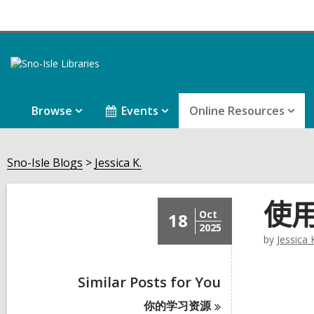
Browse
Events
Online Resources
Sno-Isle Blogs
Jessica K.
使用
Oct
18
2025
by
Jessica 
Similar Posts for You
你的学习资
源