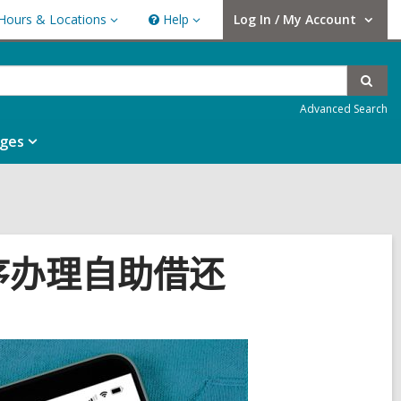
Hours & Locations
Help
Log In / My Account
urs
Help
User Log In / My Account.
ations
Sear
Advanced Search
ges
用程序办理自助借还