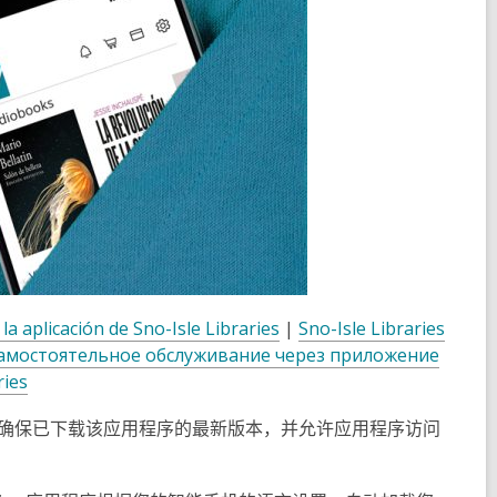
la aplicación de Sno-Isle Libraries
|
Sno-Isle Libraries
амостоятельное обслуживание через приложение
ries
还。请确保已下载该应用程序的最新版本，并允许应用程序访问