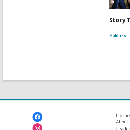
Story T
Mukilteo
Footer
Librar
Menu
About
Leader