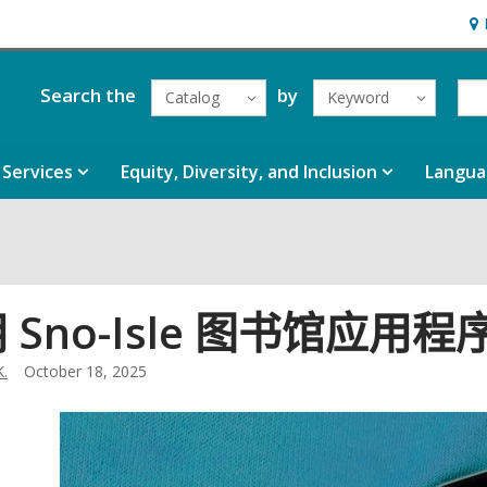
Ho
&
Loc
Search the
by
Catalog
Keyword
Services
Equity, Diversity, and Inclusion
Langua
 Sno-Isle 图书馆应
K.
October 18, 2025