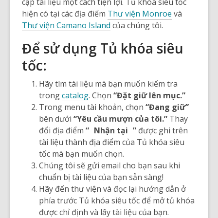
cập tài liệu một cách tiện lợi. Tủ khóa siêu tốc
hiện có tại các địa điểm
Thư viện Monroe
và
Thư viện Camano Island
của chúng tôi.
Để sử dụng Tủ khóa siêu
tốc:
Hãy tìm tài liệu mà bạn muốn kiểm tra
trong
catalog
. Chọn
“Đặt giữ lên mục.”
Trong menu tài khoản, chọn
“Đang giữ”
bên dưới
“Yêu cầu mượn của tôi.”
Thay
đổi địa điểm
“
Nhận tại
”
được ghi trên
tài liệu thành địa điểm của Tủ khóa siêu
tốc mà bạn muốn chọn.
Chúng tôi sẽ gửi email cho bạn sau khi
chuẩn bị tài liệu của bạn sẵn sàng!
Hãy đến thư viện và đọc lại hướng dẫn ở
phía trước Tủ khóa siêu tốc để mở tủ khóa
được chỉ định và lấy tài liệu của bạn.