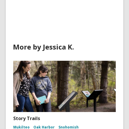
all
cards
in
More by Jessica K.
Story Trails
Mukilteo
Oak Harbor
Snohomish