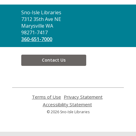
Contact
Sno-Isle Libraries
the
7312 35th Ave NE
Library
Marysville WA
98271-7417
360-651-7000
Contact Us
Terms of Use
,
Privacy Statement
,
opens
opens
Accessibility Statement
,
a
a
opens
© 2026 Sno-Isle Libraries
new
new
a
window
window
new
window