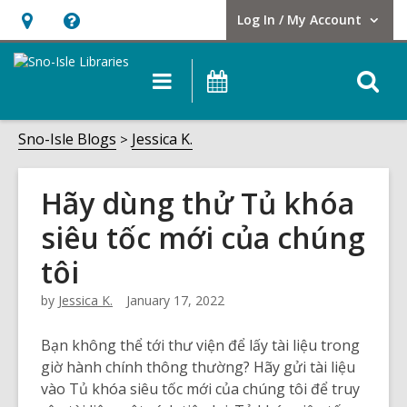
Log In / My Account
User Log In / My Account.
Hours
Help,
&
opens
O
Main
Events
Location,
an
navigation
s
opens
overlay
f
Sno-Isle Blogs
Jessica K.
an
overlay
Hãy dùng thử Tủ khóa
siêu tốc mới của chúng
tôi
by
Jessica K.
January 17, 2022
Bạn không thể tới thư viện để lấy tài liệu trong
giờ hành chính thông thường? Hãy gửi tài liệu
vào Tủ khóa siêu tốc mới của chúng tôi để truy