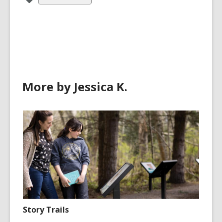
all
cards
in
More by Jessica K.
Story Trails