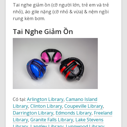
Tai nghe giảm ồn (cỡ người lớn, trẻ em và trẻ
nhỏ), áo gile nặng (cỡ nhỏ & vừa) & nệm ngồi
rung kèm bơm.
Tai Nghe Giảm Ồn
Có tại:
Arlington Library
,
Camano Island
Library
,
Clinton
Library
,
Coupeville
Library
,
Darrington
Library
,
Edmonds
Library
,
Freeland
Library
,
Granite Falls
Library
,
Lake Stevens
Library
,
Langley
Library
,
Lynnwood
Library
,