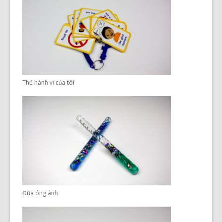
Thẻ hành vi của tôi
Đũa óng ánh