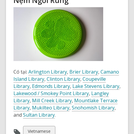
Nệm Ngồi Rung
Có tại:
Arlington Library
,
Brier
Library
,
Camano
Island Library
,
Clinton
Library
,
Coupeville
Library
,
Edmonds
Library
,
Lake Stevens
Library
,
Lakewood / Smokey Point
Library
,
Langley
Library
,
Mill Creek
Library
,
Mountlake Terrace
Library
,
Mukilteo
Library
,
Snohomish
Library
,
and
Sultan
Library
.
View
Vietnamese