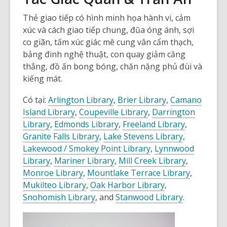
Thẻ giao tiếp có hình minh họa hành vi, cảm
xúc và cách giao tiếp chung, đũa óng ánh, sợi
co giãn, tấm xúc giác mê cung vân cẩm thạch,
bảng đinh nghệ thuật, con quay giảm căng
thẳng, đồ ấn bong bóng, chăn nặng phủ đùi và
kiếng mát.
Có tại:
Arlington Library
,
Brier
Library
,
Camano
Island Library
,
Coupeville
Library
,
Darrington
Library
,
Edmonds
Library
,
Freeland
Library
,
Granite Falls
Library
,
Lake Stevens
Library
,
Lakewood / Smokey Point
Library
,
Lynnwood
Library
,
Mariner
Library
,
Mill Creek
Library
,
Monroe
Library
,
Mountlake Terrace
Library
,
Mukilteo
Library
,
Oak Harbor
Library
,
Snohomish
Library
, and
Stanwood
Library
.