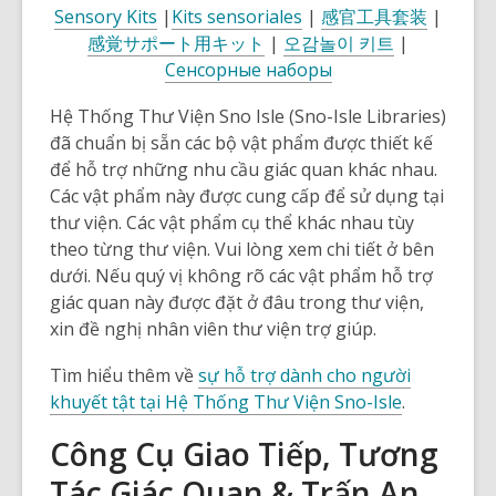
Sensory Kits
|
Kits sensoriales
|
感官工具套装
|
感覚サポート用キット
|
오감놀이 키트
|
Сенсорные наборы
Hệ Thống Thư Viện Sno Isle (Sno-Isle Libraries)
đã chuẩn bị sẵn các bộ vật phẩm được thiết kế
để hỗ trợ những nhu cầu giác quan khác nhau.
Các vật phẩm này được cung cấp để sử dụng tại
thư viện. Các vật phẩm cụ thể khác nhau tùy
theo từng thư viện. Vui lòng xem chi tiết ở bên
dưới. Nếu quý vị không rõ các vật phẩm hỗ trợ
giác quan này được đặt ở đâu trong thư viện,
xin đề nghị nhân viên thư viện trợ giúp.
Tìm hiểu thêm về
sự hỗ trợ dành cho người
khuyết tật tại Hệ Thống Thư Viện Sno-Isle
.
Công Cụ Giao Tiếp, Tương
Tác Giác Quan & Trấn An