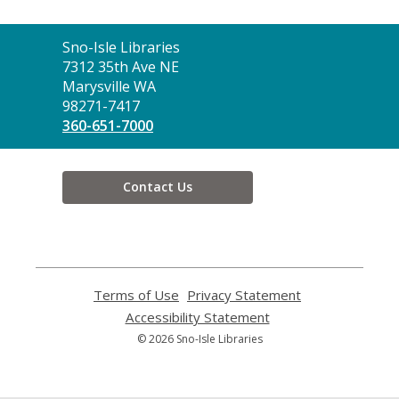
Contact
Sno-Isle Libraries
the
7312 35th Ave NE
Library
Marysville WA
98271-7417
360-651-7000
Contact Us
Terms of Use
,
Privacy Statement
,
opens
opens
Accessibility Statement
,
a
a
opens
© 2026 Sno-Isle Libraries
new
new
a
window
window
new
window