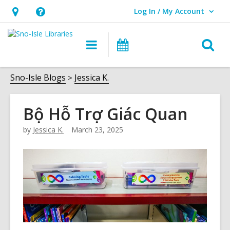
Log In / My Account
User Log In / My Account.
Hours
Help,
&
opens
O
Main
Events
Location,
an
navigation
s
opens
overlay
f
Sno-Isle Blogs
Jessica K.
an
overlay
Bộ Hỗ Trợ Giác Quan
by
Jessica K.
March 23, 2025