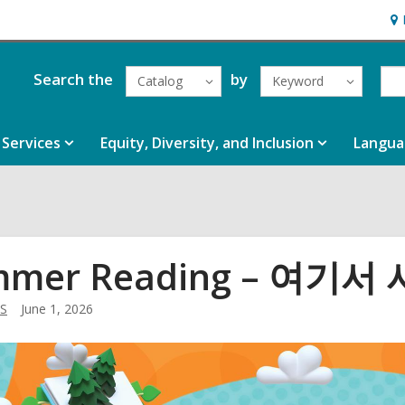
Ho
&
Loc
Search the
by
Catalog
Keyword
Services
Equity, Diversity, and Inclusion
Langua
mmer Reading – 여기서
 S
June 1, 2026