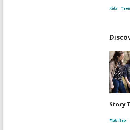
Kids
Tee
Disco
Story T
Mukilteo