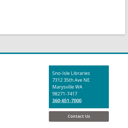
Contact
Sno-Isle Libraries
the
7312 35th Ave NE
Library
Marysville WA
98271-7417
360-651-7000
Contact Us