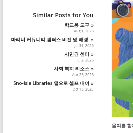
i
e
w
Similar Posts for You
a
l
학교용 도
구
l
Aug 1, 2026
c
a
마리너 커뮤니티 캠퍼스 비전 및 배
경.
r
Jul 31, 2026
d
시민권 센
터
s
i
Jul 2, 2026
n
사회 복지 리소
스
Apr 26, 2026
Sno-isle Libraries 앱으로 셀프 대
여
Oct 18, 2025
올여름 함