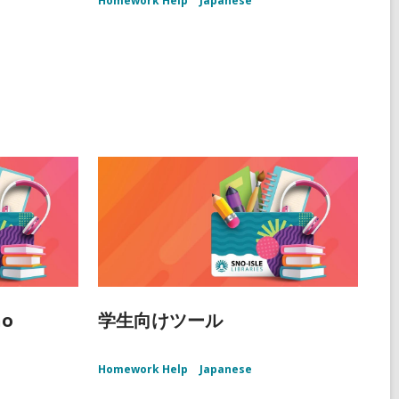
Homework Help
Japanese
ño
学生向けツール
Homework Help
Japanese