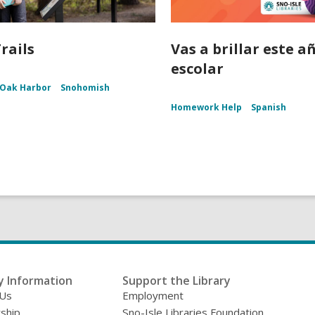
rails
Vas a brillar este a
escolar
Oak Harbor
Snohomish
Homework Help
Spanish
y Information
Support the Library
 Us
Employment
ship
Sno-Isle Libraries Foundation