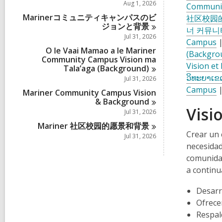
Aug 1, 2026
Communi
Marinerコミュニティキャンパスのビ
社区校园
ジョンと背
景
너 커뮤니
Jul 31, 2026
Campus
O le Vaai Mamao a le Mariner
(Backgro
Community Campus Vision ma
Vision e
Tala’aga
(Background)
ວິທະຍາເຂ
Jul 31, 2026
Campus
Mariner Community Campus Vision
&
Background
Visi
Jul 31, 2026
Mariner 社区校园的愿景和背
景
Crear un 
Jul 31, 2026
necesidad
comunidad
a continu
Desarr
Ofrece
Respal