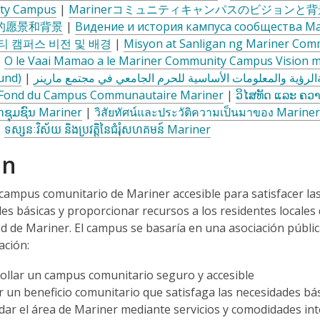
ty Campus
|
Marinerコミュニティキャンパスのビジョンと背
的愿景和背景
|
Видение и история кампуса сообщества Ma
티 캠퍼스 비전 및 배경
|
Misyon at Sanligan ng Mariner Com
|
O le Vaai Mamao a le Mariner Community Campus Vision m
und)
|
t Fond du Campus Communautaire Mariner
|
ວິໄສທັດ ແລະ ຄວ
ດຊຸມຊົນ Mariner
|
วิสัยทัศน์และประวัติความเป็นมาของ Marin
|
ទស្សនៈវិស័យ និងប្រវត្តិនៃជំរុំសហគមន៍ Mariner
on
campus comunitario de Mariner accesible para satisfacer la
es básicas y proporcionar recursos a los residentes locales 
 de Mariner. El campus se basaría en una asociación pública
ación:
ollar un campus comunitario seguro y accesible
r un beneficio comunitario que satisfaga las necesidades bás
dar el área de Mariner mediante servicios y comodidades inte