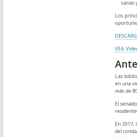
sanas 
Los princi
oportunid
DESCARGUE
VEA: Vide
Ant
Las bibli
en una vi
más de 80
El senado
residente
En 2017, 
del conda