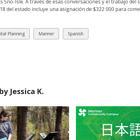
as Sno-Isle. A través de esas conversaciones y el trabajo del 
018 del estado incluye una asignación de $322 000 para com
w
View
View
ital Planning
Mariner
Spanish
all
all
ds
cards
cards
in
in
y Jessica K.