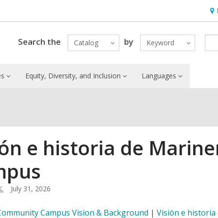
Ho
&
Loc
Search the
by
Catalog
Keyword
es
Equity, Diversity, and Inclusion
Languages
ión e historia de Mari
mpus
K.
July 31, 2026
Community Campus Vision & Background
|
Visión e histori