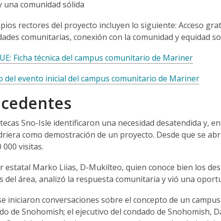
y una comunidad sólida
pios rectores del proyecto incluyen lo siguiente: Acceso grati
ades comunitarias, conexión con la comunidad y equidad soc
: Ficha técnica del campus comunitario de Mariner
o del evento inicial del campus comunitario de Mariner
ecedentes
otecas Sno-Isle identificaron una necesidad desatendida y, e
driera como demostración de un proyecto. Desde que se abrie
 000 visitas.
r estatal Marko Liias, D-Mukilteo, quien conoce bien los desa
s del área, analizó la respuesta comunitaria y vió una opor
se iniciaron conversaciones sobre el concepto de un camp
do de Snohomish; el ejecutivo del condado de Snohomish, Dav