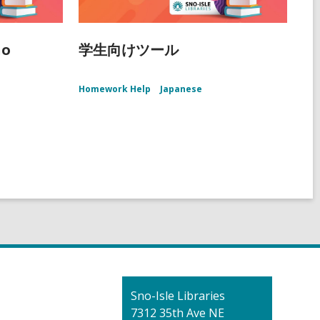
ño
学生向けツール
Homework Help
Japanese
Contact
Sno-Isle Libraries
the
7312 35th Ave NE