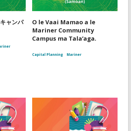
ィキャンパ
O le Vaai Mamao a le
Mariner Community
Campus ma Tala’aga.
riner
Capital Planning
Mariner