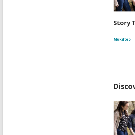
Story T
Mukilteo
Disco