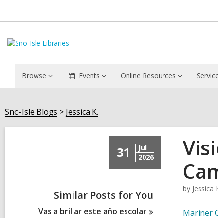
Browse
Events
Online Resources
Servic
Sno-Isle Blogs
Jessica K.
Vis
Jul
31
2026
Ca
by
Jessica 
Similar Posts for You
Vas a brillar este año
escolar
Mariner 