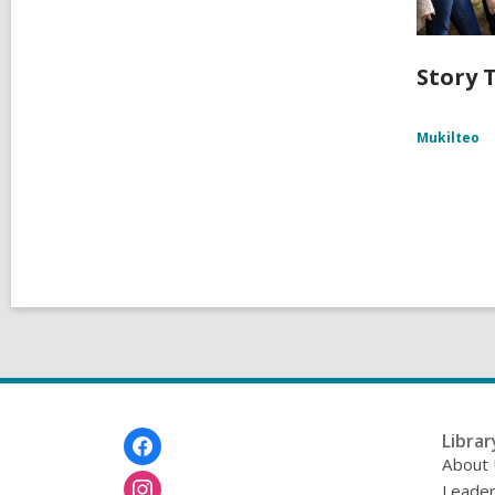
Story T
Mukilteo
Footer
Librar
Menu
About
Leader