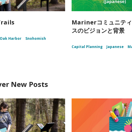
rails
Marinerコミュニテ
スのビジョンと背景
Oak Harbor
Snohomish
Capital Planning
Japanese
Ma
ver New Posts