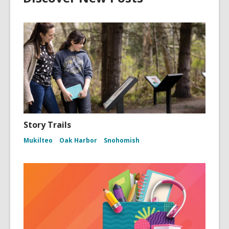
Story Trails
Mukilteo
Oak Harbor
Snohomish