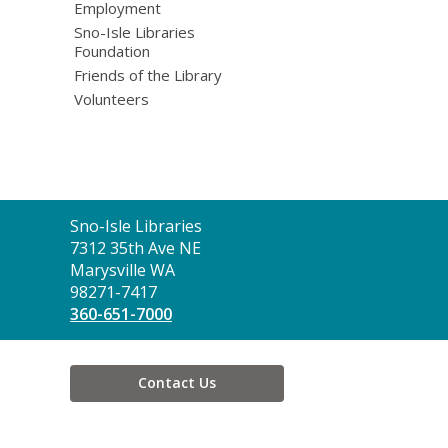
Employment
Sno-Isle Libraries
Foundation
Friends of the Library
Volunteers
Contact
Sno-Isle Libraries
the
7312 35th Ave NE
Library
Marysville WA
98271-7417
360-651-7000
Contact Us