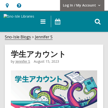
Log In / My Account
User Log In / My Account.
Hours
Help,
&
opens
O
Main
Events
Location,
an
navigation
s
opens
overlay
f
Sno-Isle Blogs
Jennifer S
an
overlay
学生アカウント
by
Jennifer S
August 15, 2023