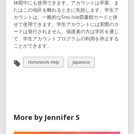
休暇中にも使用できます。アカウントは卒業、ま
たはこの地区を離れるときに失効します。学生ア
カウントは、一般的なSno‑Isle図書館カードと併
せて使用できます。学生アカウントには実際のカ
ードは発行されません。保護者の方は学区を通じ
て、学生アカウントプログラムの利用を停止する
ことができます。
View
View
Homework Help
Japanese
all
all
cards
cards
in
in
More by Jennifer S