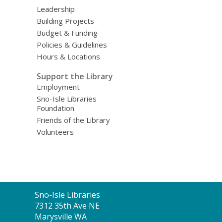
Leadership
Building Projects
Budget & Funding
Policies & Guidelines
Hours & Locations
Support the Library
Employment
Sno-Isle Libraries
Foundation
Friends of the Library
Volunteers
Contact
Sno-Isle Libraries
the
7312 35th Ave NE
Library
Marysville WA