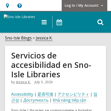
Log In / My Account
User Log In / My Account.
Hours
Help,
&
opens
O
Main
Events
Location,
an
navigation
s
opens
overlay
f
Sno-Isle Blogs
Jessica K.
an
overlay
Servicios de
accesibilidad en Sno-
Isle Libraries
by
Jessica K.
July 5, 2026
Accessibility
|
是否可借
|
アクセシビリティ
|
접
근성
|
Доступность
|
Khả năng tiếp cận
Sno-Isle Libraries se compromete a brindar