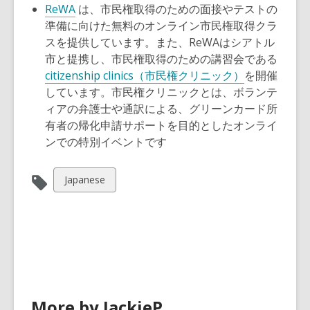
ReWA
は、市民権取得のための面接やテストの
準備に向けた無料のオンライン市民権取得クラ
スを提供しています。また、ReWAはシアトル
市と提携し、市民権取得のための講習会である
citizenship clinics（市民権クリニック）
を開催
しています。市民権クリニックとは、ボランテ
ィアの弁護士や通訳による、グリーンカード所
有者の帰化申請サポートを目的としたオンライ
ンでの特別イベントです
View
Japanese
all
cards
in
More by JackieP