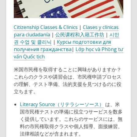
Citizenship Classes & Clinics
|
Clases y clínicas
para ciudadanía
|
公民课程和入籍工作坊
|
시민
권 수업 및 클리닉
|
Курсы подготовки для
получения гражданства
|
Lớp học và Phòng tư
vấn Quốc tịch
米国市民権を取得することに興味がありますか？
これらのクラスや講習会は、市民権申請プロセス
の理解、テスト準備、法的支援を見つけるのに役
立ちます。
Literacy Source（リテラシーソース）
は、米
国市民権テストの準備に役立つサービスを数多
く提供しています。これらのサービスには、無
料の市民権取得クラスや個人指導、面接練習、
法律相談などが含まれます。