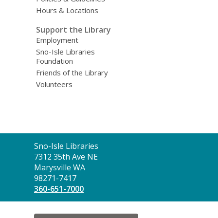
Hours & Locations
Support the Library
Employment
Sno-Isle Libraries
Foundation
Friends of the Library
Volunteers
Contact
Sno-Isle Libraries
the
7312 35th Ave NE
Library
Marysville WA
98271-7417
360-651-7000