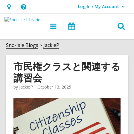
Log In / My Account
User Log In / My Account.
Hours
Help,
&
opens
O
Main
Events
Location,
an
navigation
s
opens
overlay
f
Sno-Isle Blogs
JackieP
an
overlay
市民権クラスと関連する
講習会
by
JackieP
October 13, 2025