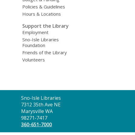
Policies & Guidelines
Hours & Locations
Support the Library
Employment
Sno-Isle Libraries
Foundation
Friends of the Library
Volunteers
Contact
Sno-Isle Libraries
the
7312 35th Ave NE
Library
Marysville WA
98271-7417
360-651-7000